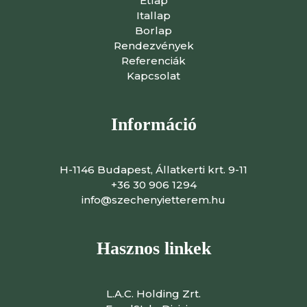
Étlap
Itallap
Borlap
Rendezvények
Referenciák
Kapcsolat
Információ
H-1146 Budapest, Állatkerti krt. 9-11
+36 30 906 1294
info@szechenyietterem.hu
Hasznos linkek
L.A.C. Holding Zrt.