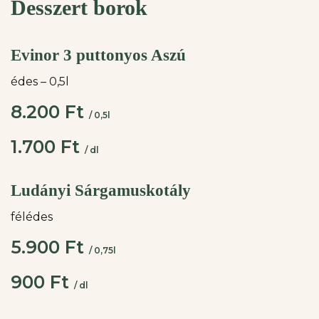
Desszert borok
Evinor 3 puttonyos Aszú
édes – 0,5l
8.200 Ft
/ 0,5l
1.700 Ft
/ dl
Ludányi Sárgamuskotály
félédes
5.900 Ft
/ 0,75l
900 Ft
/ dl