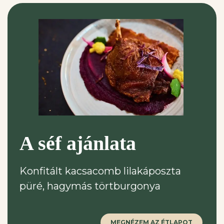
A séf ajánlata
Konfitált kacsacomb lilakáposzta
püré, hagymás törtburgonya
MEGNÉZEM AZ ÉTLAPOT