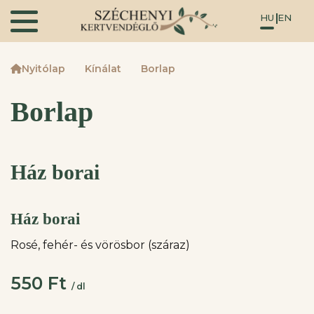
HU
EN
Nyitólap
Kínálat
Borlap
Borlap
Ház borai
Ház borai
Rosé, fehér- és vörösbor (száraz)
550 Ft
/ dl