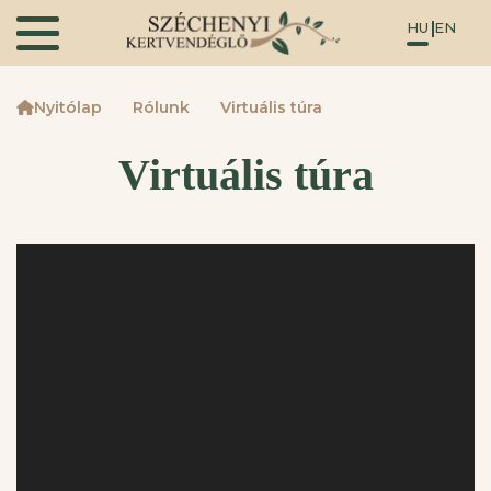
HU
EN
Nyitólap
Rólunk
Virtuális túra
Virtuális túra