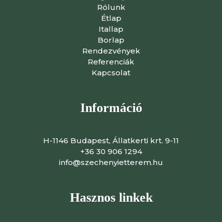
Rólunk
Étlap
Itallap
Borlap
Rendezvények
Referenciák
Kapcsolat
Információ
H-1146 Budapest, Állatkerti krt. 9-11
+36 30 906 1294
info@szechenyietterem.hu
Hasznos linkek